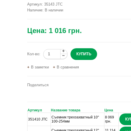
Артикул:
35143 JTC
Наличие:
В наличии
Цена:
1 016 грн.
Кол-во:
В заметки
В сравнения
Поделиться
Артикул
Название товара
Цена
Съемник трехзахватный 10"
8 069
КУ
351410 JTC
100-254мм
грн.
Съемник трехзахватный 12"
11 114