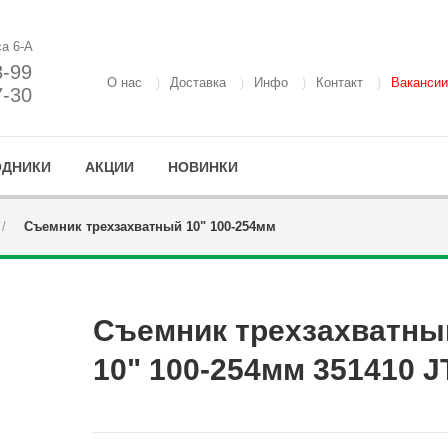
са 6-А
8-99
О нас
Доставка
Инфо
Контакт
Вакансии
7-30
ОДНИКИ
АКЦИИ
НОВИНКИ
Съемник трехзахватный 10" 100-254мм
Съемник трехзахватны
10" 100-254мм 351410 J