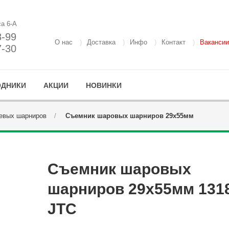
са 6-А
8-99
О нас
Доставка
Инфо
Контакт
Вакансии
7-30
ОДНИКИ
АКЦИИ
НОВИНКИ
евых шарниров
Съемник шаровых шарниров 29х55мм
Съемник шаровых
шарниров 29х55мм 131
JTC