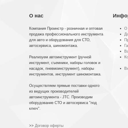
О нас
Инфо
Компания Проинстр - розничная и оптовая
О
продажа профессионального инструмента
До
для авто и оборудования для СТО,
П
автосервиса, шиномонтажа.
Га
В
Реализуем автоинструмент (ручной
К
инструмент, съемники, наборы головок и
насадок, пневмоинструмент), наборы
Вх
инструментов, инструмент шиномонтажа.
Осуществляем прямые поставки одного
из ведущих производителей
автоинструмента - JTC. Производим
оборудование СТО и автосервиса "под
ключ".
>>
Договор оферты