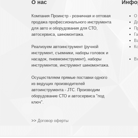
О нас
Инфо
Компания Проинстр - розничная и оптовая
О
продажа профессионального инструмента
До
для авто и оборудования для СТО,
П
автосервиса, шиномонтажа.
Га
В
Реализуем автоинструмент (ручной
К
инструмент, съемники, наборы головок и
насадок, пневмоинструмент), наборы
Вх
инструментов, инструмент шиномонтажа.
Осуществляем прямые поставки одного
из ведущих производителей
автоинструмента - JTC. Производим
оборудование СТО и автосервиса "под
ключ".
>>
Договор оферты