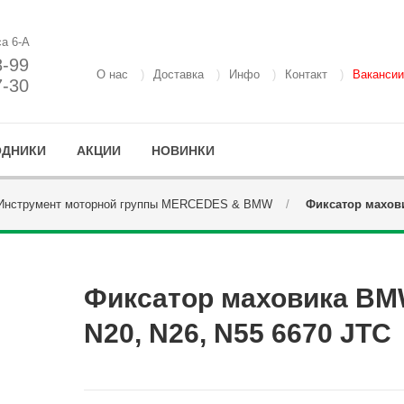
са 6-А
8-99
О нас
Доставка
Инфо
Контакт
Вакансии
7-30
ОДНИКИ
АКЦИИ
НОВИНКИ
Инструмент моторной группы MERCEDES & BMW
Фиксатор махови
Фиксатор маховика B
N20, N26, N55 6670 JTC