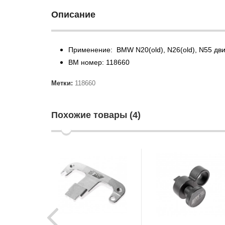
Описание
Применение: BMW N20(old), N26(old), N55 дви
BM номер: 118660
Метки:
118660
Похожие товары (4)