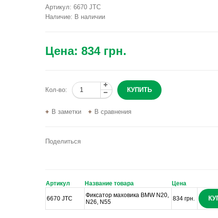
Артикул:
6670 JTC
Наличие:
В наличии
Цена:
834 грн.
Кол-во:
В заметки
В сравнения
Поделиться
Артикул
Название товара
Цена
Фиксатор маховика BMW N20,
КУ
6670 JTC
834 грн.
N26, N55