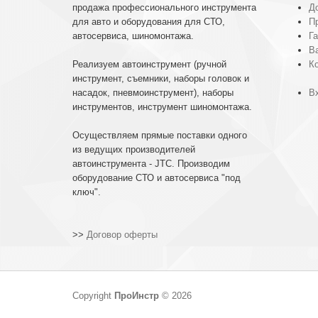
продажа профессионального инструмента
До
для авто и оборудования для СТО,
П
автосервиса, шиномонтажа.
Га
В
Реализуем автоинструмент (ручной
К
инструмент, съемники, наборы головок и
насадок, пневмоинструмент), наборы
Вх
инструментов, инструмент шиномонтажа.
Осуществляем прямые поставки одного
из ведущих производителей
автоинструмента - JTC. Производим
оборудование СТО и автосервиса "под
ключ".
>>
Договор оферты
Copyright
ПроИнстр
© 2026