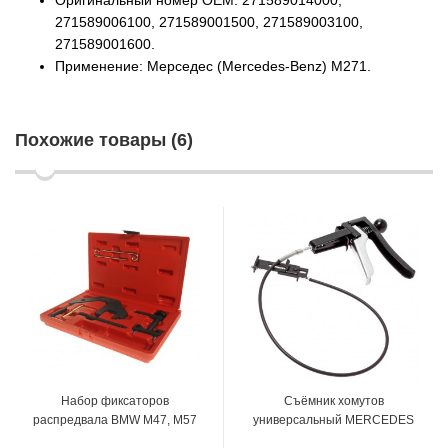
271589006100, 271589001500, 271589003100,
271589001600.
Применение: Мерседес (Mercedes-Benz) M271.
Похожие товары (6)
Набор фиксаторов
Съёмник хомутов
распредвала BMW M47, M57
универсальный MERCEDES