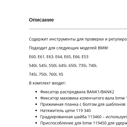
Описание
Содержит инструменты для проверки и регулиро
Подходит для следующих моделей BMW:
Е60, Е61, Е63, Е64, Е65, Е66, Е53
540i, 545i, 550i, 645i, 650i, 735i, 740i,
745i, 750i, 760i, Х5
В комплект входят:
Фиксатор распредвала BANK1/BANK2
Фиксатор маховика коленчатого вала bmw 
Прижимная планка с болтом для шаблонов 
Натяжитель цепи 119 340
Градуированная шайба 113460 – использует
Приспособление для bmw 119450 для удерж