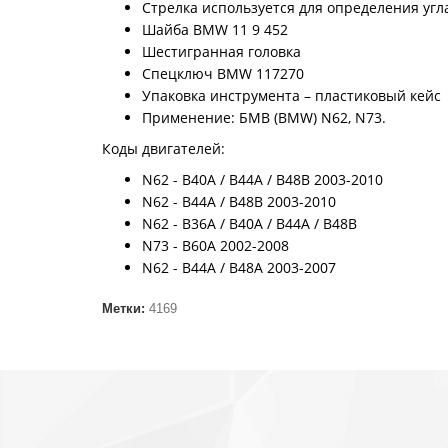
Стрелка используется для определения угл
Шайба BMW 11 9 452
Шестигранная головка
Спецключ BMW 117270
Упаковка инструмента – пластиковый кейс
Применение: БМВ (BMW) N62, N73.
Коды двигателей:
N62 - B40A / B44A / B48B 2003-2010
N62 - B44A / B48B 2003-2010
N62 - B36A / B40A / B44A / B48B
N73 - B60A 2002-2008
N62 - B44A / B48A 2003-2007
Метки:
4169