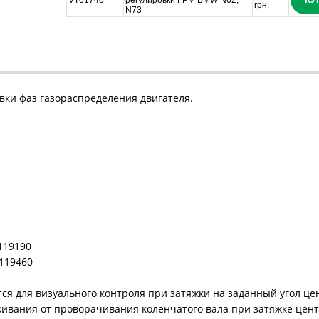
VT01740
регулировки ГРМ BMW N62,
грн.
N73
вки фаз газораспределения двигателя.
119190
119460
ся для визуального контроля при затяжки на заданный угол це
ивания от проворачивания коленчатого вала при затяжке цент