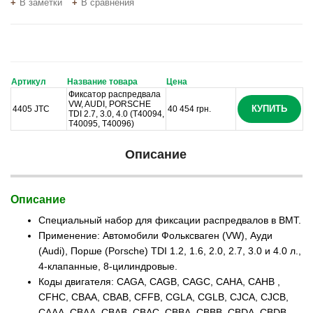
В заметки
В сравнения
Артикул
Название товара
Цена
Фиксатор распредвала
VW, AUDI, PORSCHE
КУПИТЬ
4405 JTC
40 454 грн.
TDI 2.7, 3.0, 4.0 (T40094,
T40095, T40096)
Описание
Описание
Специальный набор для фиксации распредвалов в ВМТ.
Применение: Автомобили Фольксваген (VW), Ауди
(Audi), Порше (Poгsche) TDI 1.2, 1.6, 2.0, 2.7, 3.0 и 4.0 л.,
4-клапанные, 8-цилиндровые.
Коды двигателя: CAGA, CAGB, CAGC, САНА, САНВ ,
CFHC, СВАА, СВАВ, CFFB, CGLA, CGLB, CJCA, CJCB,
СААА, СВАА, СВАВ, СВАС, СВВА, СВВВ, CBDA, CBDB,