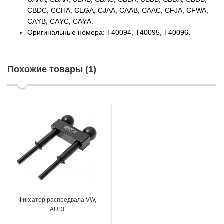
CBDC, ССНА, CEGA, CJAA, СAAВ, СAAС, CFJA, CFWA,
САYВ, САYС, САYА.
Оригинальные номера: Т40094, Т40095, Т40096.
Похожие товары (1)
Фиксатор распредвала VW,
AUDI