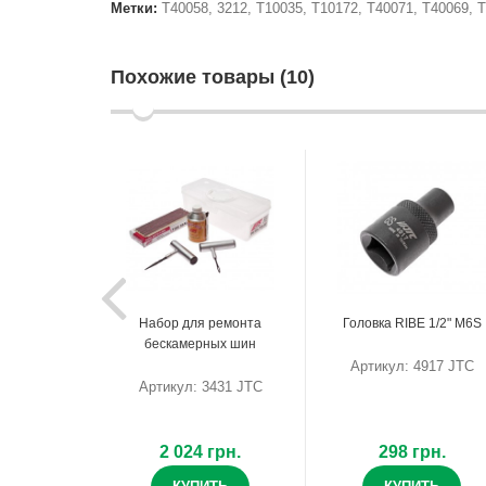
Метки:
T40058
,
3212
,
T10035
,
T10172
,
T40071
,
T40069
,
T
Похожие товары (10)
Набор для ремонта
Головка RIBE 1/2" M6S
бескамерных шин
Артикул: 4917 JTC
Артикул: 3431 JTC
2 024 грн.
298 грн.