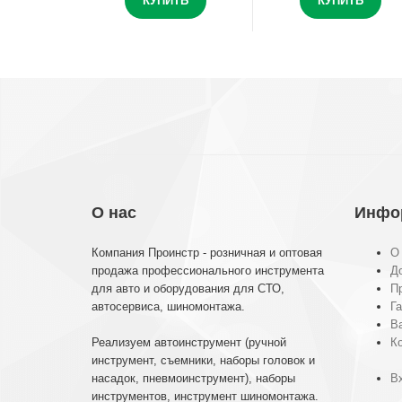
КУПИТЬ
КУПИТЬ
О нас
Инфо
Компания Проинстр - розничная и оптовая
О
продажа профессионального инструмента
До
для авто и оборудования для СТО,
П
автосервиса, шиномонтажа.
Га
В
Реализуем автоинструмент (ручной
К
инструмент, съемники, наборы головок и
насадок, пневмоинструмент), наборы
Вх
инструментов, инструмент шиномонтажа.