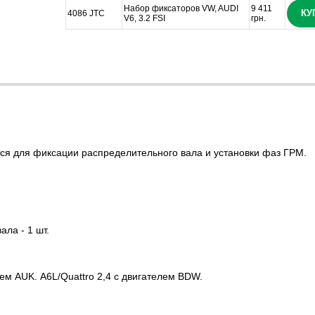
Набор фиксаторов VW, AUDI
9 411
КУ
4086 JTC
V6, 3.2 FSI
грн.
я для фиксации распределительного вала и установки фаз ГРМ.
ла - 1 шт.
ем AUK. А6L/Quattro 2,4 с двигателем BDW.