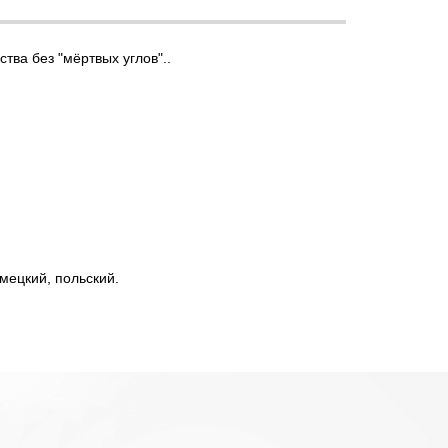
ва без "мёртвых углов"..
емецкий, польский.