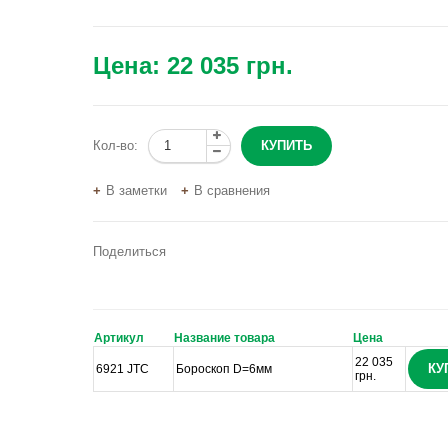
Цена:
22 035 грн.
Кол-во:
В заметки
В сравнения
Поделиться
Артикул
Название товара
Цена
22 035
КУ
6921 JTC
Бороскоп D=6мм
грн.