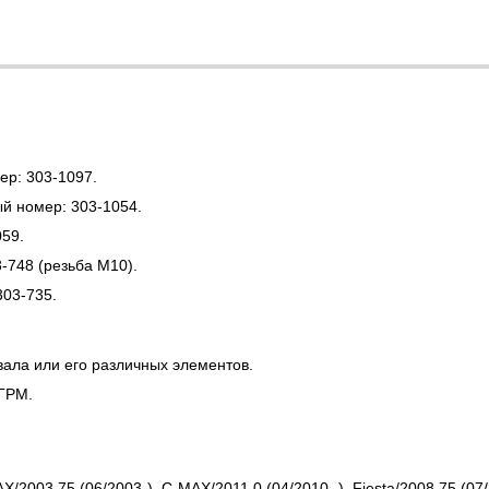
ер: 303-1097.
й номер: 303-1054.
59.
-748 (резьба М10).
303-735.
вала или его различных элементов.
 ГРМ.
003.75 (06/2003-), C-MAX/2011.0 (04/2010- ), Fiesta/2008.75 (07/2