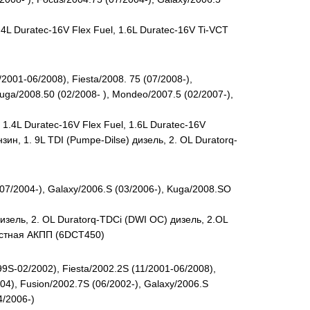
4L Duratec-16V Flex Fuel, 1.6L Duratec-16V Ti-VCT
001-06/2008), Fiesta/2008. 75 (07/2008-),
Kuga/2008.50 (02/2008- ), Mondeo/2007.5 (02/2007-),
1.4L Duratec-16V Flex Fuel, 1.6L Duratec-16V
зин, 1. 9L TDI (Pumpe-Dilse) дизель, 2. OL Duratorq-
7/2004-), Galaxy/2006.S (03/2006-), Kuga/2008.SO
изель, 2. OL Duratorq-TDCi (DWI OC) дизель, 2.OL
остная АКПП (6DCT450)
9S-02/2002), Fiesta/2002.2S (11/2001-06/2008),
04), Fusion/2002.7S (06/2002-), Galaxy/2006.S
4/2006-)