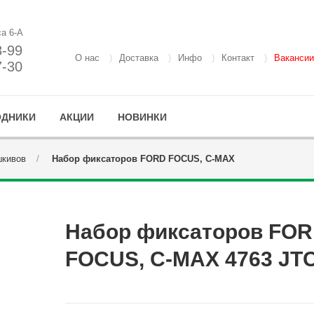
са 6-А
8-99
О нас
Доставка
Инфо
Контакт
Вакансии
7-30
ОДНИКИ
АКЦИИ
НОВИНКИ
шкивов
Набор фиксаторов FORD FOCUS, C-MAX
Набор фиксаторов FO
FOCUS, C-MAX 4763 JT