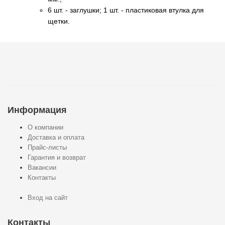
6 шт. - заглушки; 1 шт. - пластиковая втулка для
щетки.
Подробнее:
https://proinstr.kiev.ua/motor/forsunki-
inzhektora/4513-
jtc/
Информация
О компании
Доставка и оплата
Прайс-листы
Гарантия и возврат
Вакансии
Контакты
Вход на сайт
Контакты