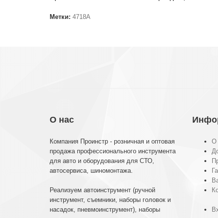
Метки:
4718A
О нас
Инфо
Компания Проинстр - розничная и оптовая
О
продажа профессионального инструмента
До
для авто и оборудования для СТО,
П
автосервиса, шиномонтажа.
Га
В
Реализуем автоинструмент (ручной
К
инструмент, съемники, наборы головок и
насадок, пневмоинструмент), наборы
Вх