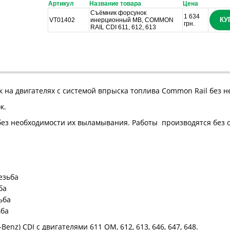
Артикул
Название товара
Цена
Съёмник форсунок
1 634
КУ
VT01402
инерционный MB, COMMON
грн.
RAIL CDI 611, 612, 613
на двигателях с системой впрыска топлива Common Rail без н
к.
з необходимости их выламывания. Работы производятся без с
езьба
ба
ьба
ьба
nz) CDI с двигателями 611 ОМ, 612, 613, 646, 647, 648.