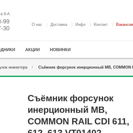
са 6-А
8-99
О нас
Доставка
Инфо
Контакт
Вакансии
7-30
ОДНИКИ
АКЦИИ
НОВИНКИ
нок инжектора
Съёмник форсунок инерционный MB, COMMON RAI
Съёмник форсунок
инерционный MB,
COMMON RAIL CDI 611,
612, 613 VT01402