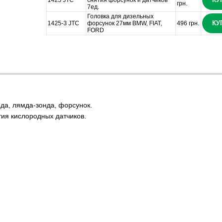
1425 JTC
снятия форсунок и датчиков
грн.
7ед.
Головка для дизельных
КУ
1425-3 JTC
форсунок 27мм BMW, FIAT,
496 грн.
FORD
да, лямда-зонда, форсунок.
тия кислородных датчиков.