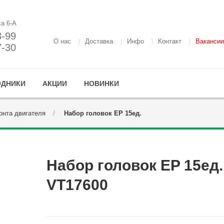
са 6-А
8-99
О нас
Доставка
Инфо
Контакт
Вакансии
7-30
ОДНИКИ
АКЦИИ
НОВИНКИ
онта двигателя
Набор головок EP 15ед.
Набор головок EP 15ед.
VT17600