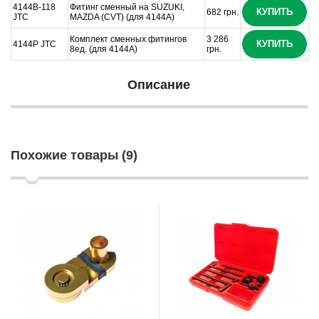
4144B-118
Фитинг сменный на SUZUKI,
КУПИТЬ
682 грн.
JTC
MAZDA (CVT) (для 4144A)
Комплект сменных фитингов
3 286
КУПИТЬ
4144P JTC
8ед. (для 4144A)
грн.
Описание
Похожие товары (9)