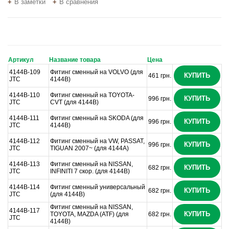
В заметки
В сравнения
Артикул
Название товара
Цена
4144B-109
Фитинг сменный на VOLVO (для
КУПИТЬ
461 грн.
JTC
4144B)
4144B-110
Фитинг сменный на TOYOTA-
КУПИТЬ
996 грн.
JTC
CVT (для 4144B)
4144B-111
Фитинг сменный на SKODA (для
КУПИТЬ
996 грн.
JTC
4144B)
4144B-112
Фитинг сменный на VW, PASSAT,
КУПИТЬ
996 грн.
JTC
TIGUAN 2007~ (для 4144A)
4144B-113
Фитинг сменный на NISSAN,
КУПИТЬ
682 грн.
JTC
INFINITI 7 скор. (для 4144B)
4144B-114
Фитинг сменный универсальный
КУПИТЬ
682 грн.
JTC
(для 4144B)
Фитинг сменный на NISSAN,
4144B-117
КУПИТЬ
TOYOTA, MAZDA (ATF) (для
682 грн.
JTC
4144B)