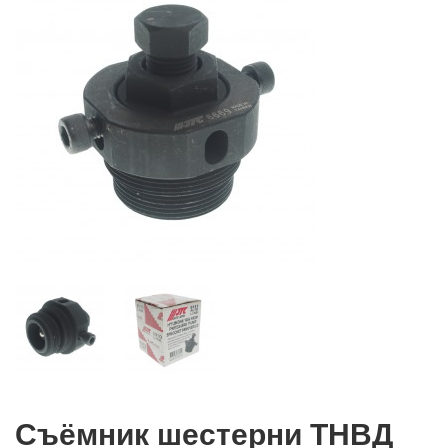
Cъёмник шестерни ТНВД