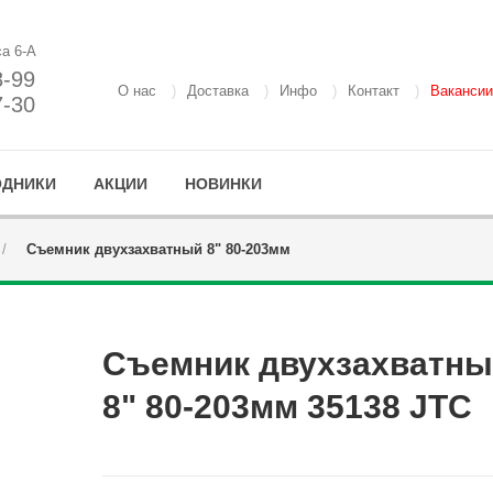
са 6-А
8-99
О нас
Доставка
Инфо
Контакт
Вакансии
7-30
ОДНИКИ
АКЦИИ
НОВИНКИ
Съемник двухзахватный 8" 80-203мм
Съемник двухзахватны
8" 80-203мм 35138 JTC