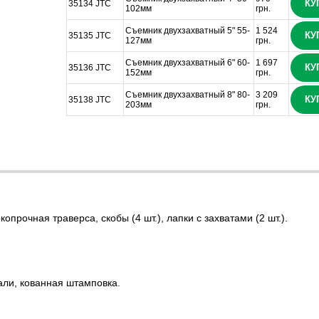
КУ
35134 JTC
102мм
грн.
Съемник двухзахватный 5" 55-
1 524
КУ
35135 JTC
127мм
грн.
Съемник двухзахватный 6" 60-
1 697
КУ
35136 JTC
152мм
грн.
Съемник двухзахватный 8" 80-
3 209
КУ
35138 JTC
203мм
грн.
опрочная траверса, скобы (4 шт.), лапки с захватами (2 шт.).
али, кованная штамповка.