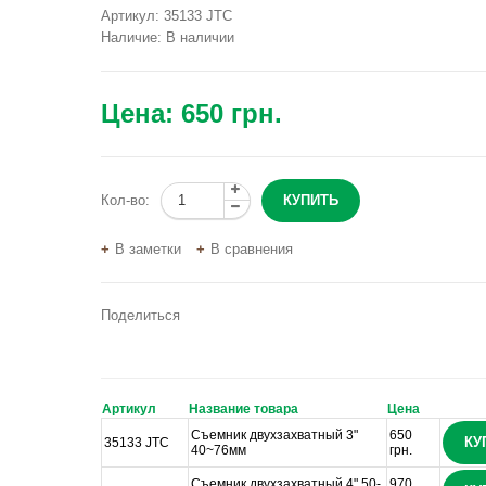
Артикул:
35133 JTC
Наличие:
В наличии
Цена:
650 грн.
Кол-во:
В заметки
В сравнения
Поделиться
Артикул
Название товара
Цена
Съемник двухзахватный 3"
650
КУ
35133 JTC
40~76мм
грн.
Съемник двухзахватный 4" 50-
970