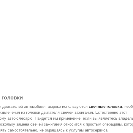
 головки
я двигателей автомобиля, широко используются
свечные головки
, нео
извлечения из головки двигателя свечей зажигания. Естественно этот
ому авто-слесарю. Найдется им применение, если вы являетесь владел
оскольку замена свечей зажигания относится к простым операциям, кото
ять самостоятельно, не обращаясь к услугам автосервиса.