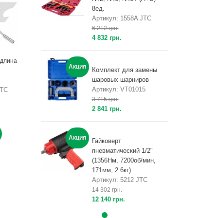
8ед.
Артикул: 1558A JTC
6 212 грн.
4 832 грн.
 длина
Акция
Комплект для замены
шаровых шарниров
Артикул: VT01015
JTC
3 715 грн.
2 841 грн.
Акция
Гайковерт
пневматический 1/2"
(1356Нм, 7200об/мин,
171мм, 2.6кг)
Артикул: 5212 JTC
14 302 грн.
12 140 грн.