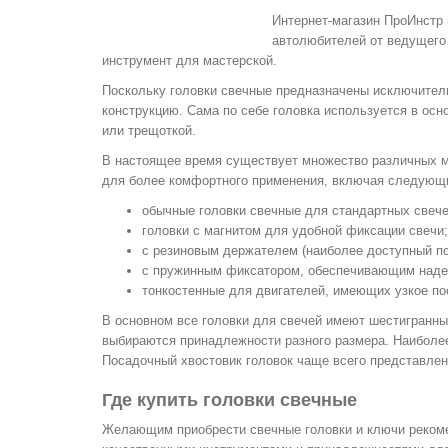
Интернет-магазин ПроИнстр 
автолюбителей от ведущего 
инструмент для мастерской.
Поскольку головки свечные предназначены исключител
конструкцию. Сама по себе головка используется в ос
или трещоткой.
В настоящее время существует множество различных м
для более комфортного применения, включая следующ
обычные головки свечные для стандартных свече
головки с магнитом для удобной фиксации свечи;
с резиновым держателем (наиболее доступный по
с пружинным фиксатором, обеспечивающим наде
тонкостенные для двигателей, имеющих узкое по
В основном все головки для свечей имеют шестигранный
выбираются принадлежности разного размера. Наиболее
Посадочный хвостовик головок чаще всего представлен 
Где купить головки свечные
Желающим приобрести свечные головки и ключи рекоме