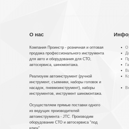
О нас
Инфо
Компания Проинстр - розничная и оптовая
О
продажа профессионального инструмента
До
для авто и оборудования для СТО,
П
автосервиса, шиномонтажа.
Га
В
Реализуем автоинструмент (ручной
К
инструмент, съемники, наборы головок и
насадок, пневмоинструмент), наборы
Вх
инструментов, инструмент шиномонтажа.
Осуществляем прямые поставки одного
из ведущих производителей
автоинструмента - JTC. Производим
оборудование СТО и автосервиса "под
ключ".