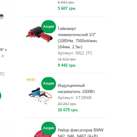
6 941 грн.
5 607 грн.
Акция
Гайковерт
пневматический 1/2"
(1085Нм, 7500об/мин,
164мм, 2.5кг)
8" х
Артикул: 5812 JTC
. с
11 512 грн.
9 442 грн.
JTC
Акция
Индукционный
нагреватель 1500Вт
Артикул: VT18568
20 267 грн.
16 679 грн.
Акция
Набор фиксаторов BMW
N42, N46, N46T (A+B)