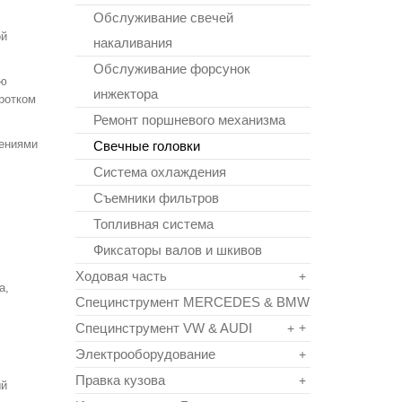
Обслуживание свечей
ой
накаливания
Обслуживание форсунок
ую
инжектора
ротком
Ремонт поршневого механизма
нениями
Свечные головки
Система охлаждения
Съемники фильтров
Топливная система
Фиксаторы валов и шкивов
Ходовая часть
+
а,
Специнструмент MERCEDES & BMW
Специнструмент VW & AUDI
+
+
Электрооборудование
+
Правка кузова
+
ый