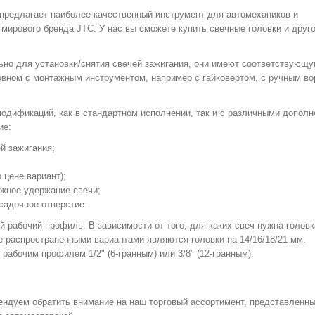
предлагает наиболее качественный инструмент для автомехаников и
мирового бренда JTC. У нас вы сможете купить свечные головки и друг
ьно для установки/снятия свечей зажигания, они имеют соответствующ
новном с монтажным инструментом, например с гайковертом, с ручным во
одификаций, как в стандартном исполнении, так и с различными допол
ие:
й зажигания;
 цене вариант);
жное удержание свечи;
садочное отверстие.
 рабочий профиль. В зависимости от того, для каких свеч нужна головк
 распространенными вариантами являются головки на 14/16/18/21 мм.
рабочим профилем 1/2" (6-гранным) или 3/8" (12-гранным).
ндуем обратить внимание на наш торговый ассортимент, представленн