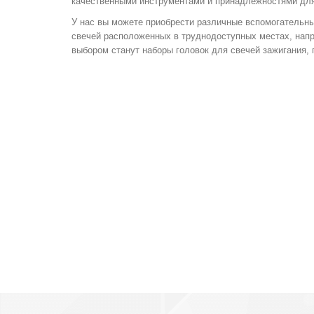
качественными инструментами и принадлежностями для
У нас вы можете приобрести различные вспомогательны
свечей расположенных в труднодоступных местах, нап
выбором станут наборы головок для свечей зажигания,