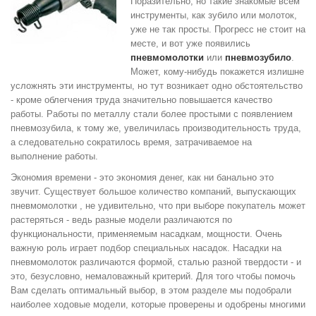
Поразительно, но такие знакомые всем
инструменты, как зубило или молоток,
уже не так просты. Прогресс не стоит на
месте, и вот уже появились
пневмомолотки
или
пневмозубило
.
Может, кому-нибудь покажется излишне
усложнять эти инструменты, но тут возникает одно обстоятельство
- кроме облегчения труда значительно повышается качество
работы. Работы по металлу стали более простыми с появлением
пневмозубила, к тому же, увеличилась производительность труда,
а следовательно сократилось время, затрачиваемое на
выполнение работы.
Экономия времени - это экономия денег, как ни банально это
звучит. Существует большое количество компаний, выпускающих
пневмомолотки , не удивительно, что при выборе покупатель может
растеряться - ведь разные модели различаются по
функциональности, применяемым насадкам, мощности. Очень
важную роль играет подбор специальных насадок. Насадки на
пневмомолоток различаются формой, сталью разной твердости - и
это, безусловно, немаловажный критерий. Для того чтобы помочь
Вам сделать оптимальный выбор, в этом разделе мы подобрали
наиболее ходовые модели, которые проверены и одобрены многими