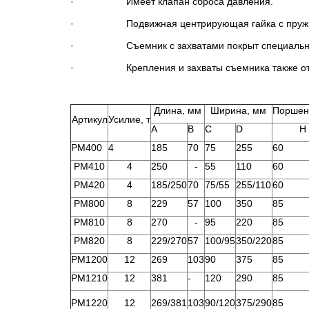
· Имеет клапан сброса давления.
· Подвижная центрирующая гайка с пружинной
· Съемник с захватами покрыт специальным на
· Крепления и захваты съемника также отлично
Длина, мм
Ширина, мм
Поршен
Артикул
Усилие, т
A
В
C
D
H
PM400
4
185
70
75
255
60
PM410
4
250
-
55
110
60
PM420
4
185/250
70
75/55
255/110
60
PM800
8
229
57
100
350
85
PM810
8
270
-
95
220
85
PM820
8
229/270
57
100/95
350/220
85
PM1200
12
269
103
90
375
85
PM1210
12
381
-
120
290
85
PM1220
12
269/381
103
90/120
375/290
85