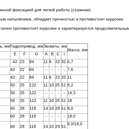
 фиксацией для легкой работы (съемная).
пылением, обладает прочностью и противостоит коррозии.
 противостоят коррозии и характеризуются продолжительным 
ь, мм
Гидропривод, мм
Захваты, мм
Масса, мм
E
F
G
A
В
C
I
42
22
84
11
6
22
32
6,7
42
22
84
-
-
-
-
7,6
42
22
84
11
6
22
32
11
50
25
122
11
10
25
51
8,2
50
25
122
-
-
-
-
14,3
50
25
122
11
10
25
51
18
60
28
118
14
10
29
51
8,0
60
28
118
-
-
-
-
18,0
8,0/18,0
60
28
118
14
10
29
51