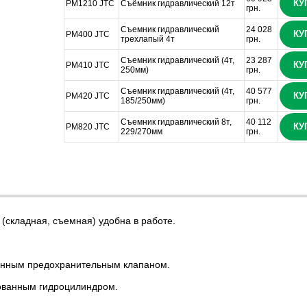
КУ
PM1210 JTC
Съёмник гидравлический 12т
грн.
Съемник гидравлический
24 028
КУ
PM400 JTC
трехлапый 4т
грн.
Съемник гидравлический (4т,
23 287
КУ
PM410 JTC
250мм)
грн.
Съемник гидравлический (4т,
40 577
КУ
PM420 JTC
185/250мм)
грн.
Съемник гидравлический 8т,
40 112
КУ
PM820 JTC
229/270мм
грн.
адная, съемная) удобна в работе.
ым предохранительным клапаном.
нным гидроцилиндром.